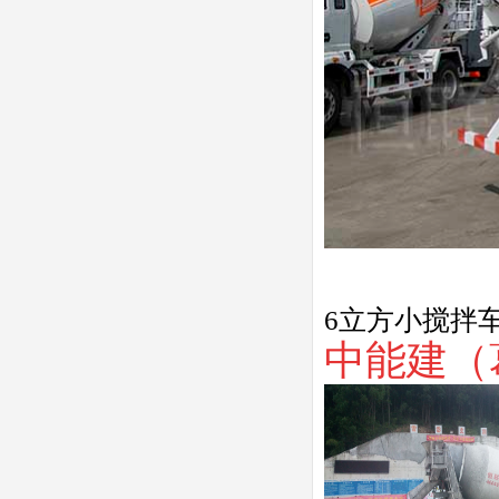
6立方小搅拌
中能建（