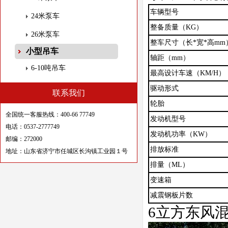
车辆型号
24米泵车
整备质量（KG）
26米泵车
整车尺寸（长*宽*高mm
小型吊车
轴距（mm）
6-10吨吊车
最高设计车速（KM/H）
驱动形式
联系我们
轮胎
全国统一客服热线：400-66 77749
发动机型号
电话：0537-2777749
发动机功率（KW）
邮编：272000
排放标准
地址：山东省济宁市任城区长沟镇工业园１号
排量（ML）
变速箱
减震钢板片数
6立方东风