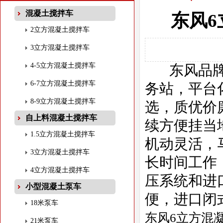
混凝土搅拌车
东风6
2立方混凝土搅拌车
3立方混凝土搅拌车
4-5立方混凝土搅拌车
东风品牌小
6-7立方混凝土搅拌车
务站，平台
8-9立方混凝土搅拌车
选，质优价
自上料混凝土搅拌车
续方便挂当
1.5立方混凝土搅拌车
机动灵活，
3立方混凝土搅拌车
长时间工作
4立方混凝土搅拌车
压系统和进
小型混凝土泵车
便，进口闭
18米泵车
东风6立方混
21米泵车