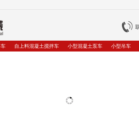
拌车
自上料混凝土搅拌车
小型混凝土泵车
小型吊车