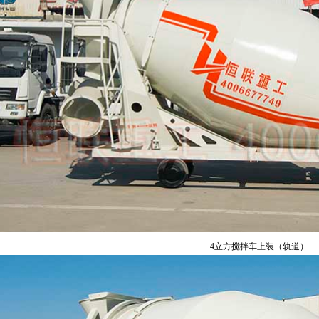
4立方搅拌车上装（轨道）