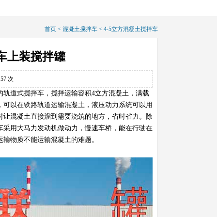
首页 <
混凝土搅拌车
<
4-5立方混凝土搅拌车
拌车上装搅拌罐
57 次
的轨道式搅拌车，搅拌运输容积4立方混凝土，满载
，可以在铁路轨道运输混凝土，液压动力系统可以用
时让混凝土直接溜到需要浇筑的地方，省时省力。除
车采用大马力发动机做动力，慢速车桥，能在行驶在
运输物质不能运输混凝土的难题。