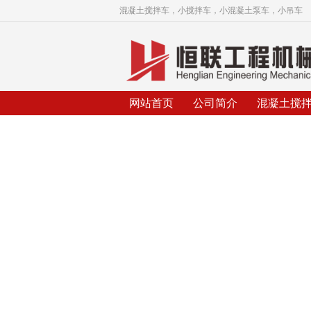
混凝土搅拌车，小搅拌车，小混凝土泵车，小吊车
网站首页
公司简介
混凝土搅