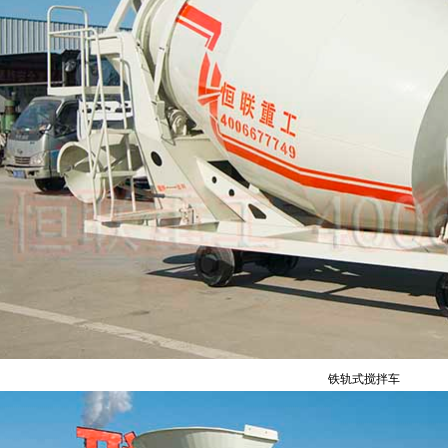
铁轨式搅拌车