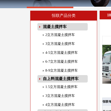
1
恒联产品分类
混凝土搅拌车
2立方混凝土搅拌车
3立方混凝土搅拌车
4-5立方混凝土搅拌车
6-7立方混凝土搅拌车
8-9立方混凝土搅拌车
自上料混凝土搅拌车
1.5立方混凝土搅拌车
3立方混凝土搅拌车
恒联专
4立方混凝土搅拌车