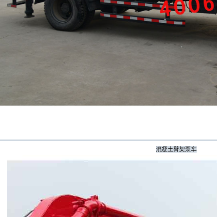
混凝土臂架泵车