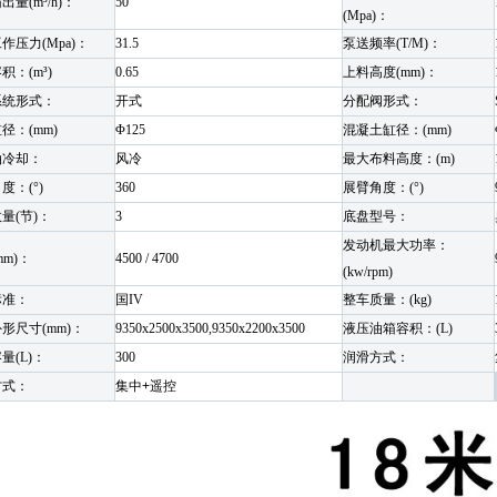
量(m³/h)：
50
(Mpa)：
作压力(Mpa)：
31.5
泵送频率(T/M)：
积：(m³)
0.65
上料高度(mm)：
系统形式：
开式
分配阀形式：
径：(mm)
Φ125
混凝土缸径：(mm)
油冷却：
风冷
最大布料高度：(m)
度：(°)
360
展臂角度：(°)
量(节)：
3
底盘型号：
发动机最大功率：
mm)：
4500 / 4700
(kw/rpm)
标准：
国IV
整车质量：(kg)
形尺寸(mm)：
9350x2500x3500,9350x2200x3500
液压油箱容积：(L)
量(L)：
300
润滑方式：
方式：
集中+遥控