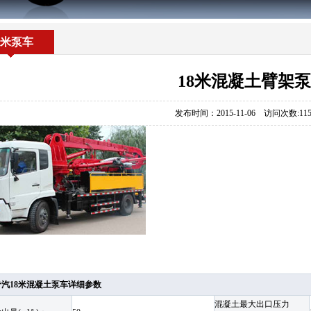
8米泵车
18米混凝土臂架
发布时间：2015-11-06 访问次数:115
汽18米混凝土泵车详细参数
混凝土最大出口压力