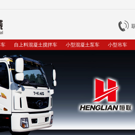
拌车
自上料混凝土搅拌车
小型混凝土泵车
小型吊车