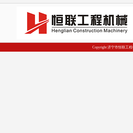
Copyright 济宁市恒