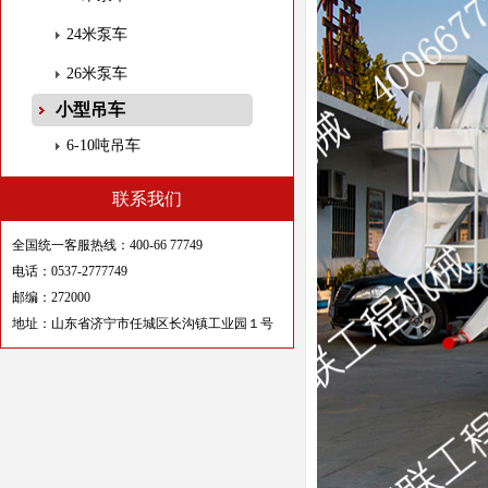
24米泵车
26米泵车
小型吊车
6-10吨吊车
联系我们
全国统一客服热线：400-66 77749
电话：0537-2777749
邮编：272000
地址：山东省济宁市任城区长沟镇工业园１号