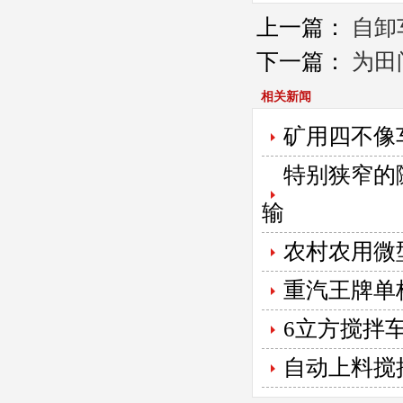
上一篇：
自卸
下一篇：
为田
相关新闻
矿用四不像
特别狭窄的
输
农村农用微
重汽王牌单
6立方搅拌
自动上料搅