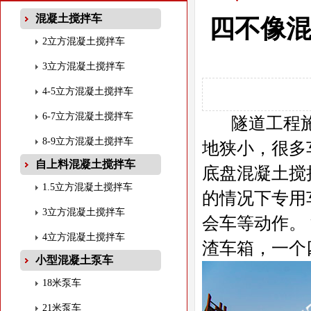
混凝土搅拌车
四不像
2立方混凝土搅拌车
3立方混凝土搅拌车
4-5立方混凝土搅拌车
6-7立方混凝土搅拌车
隧道工程施
8-9立方混凝土搅拌车
地狭小，很多
自上料混凝土搅拌车
底盘混凝土搅
1.5立方混凝土搅拌车
的情况下专用
3立方混凝土搅拌车
会车等动作。
4立方混凝土搅拌车
渣车箱，一个
小型混凝土泵车
18米泵车
21米泵车