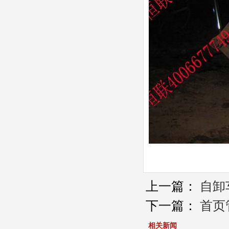
上一篇：
自卸
下一篇：
首页
相关新闻