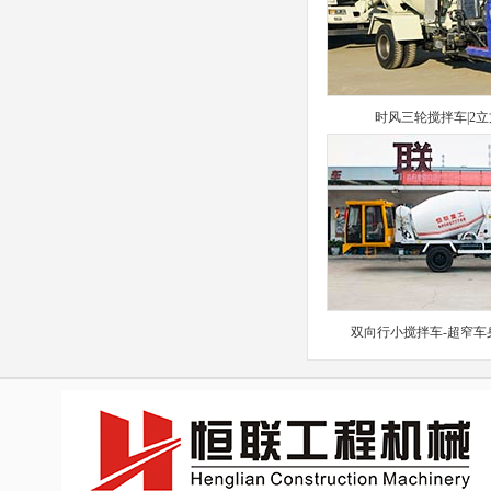
时风三轮搅拌车|2
双向行小搅拌车-超窄车