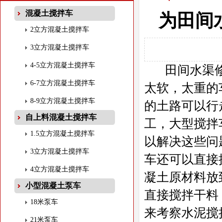
混凝土搅拌车
为田间
2立方混凝土搅拌车
3立方混凝土搅拌车
4-5立方混凝土搅拌车
田间水渠修
6-7立方混凝土搅拌车
太软，太重的
8-9立方混凝土搅拌车
的土路可以行
自上料混凝土搅拌车
工，大型搅拌
1.5立方混凝土搅拌车
以解决这些问
3立方混凝土搅拌车
车还可以直接
4立方混凝土搅拌车
凝土原材料放
小型混凝土泵车
直接搅拌干料
18米泵车
来考察水泥搅
21米泵车