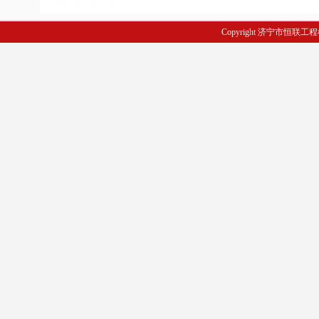
Copyright 济宁市恒