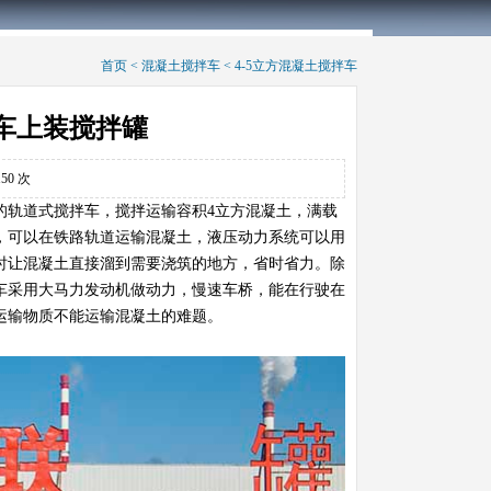
首页 <
混凝土搅拌车
<
4-5立方混凝土搅拌车
拌车上装搅拌罐
50 次
的轨道式搅拌车，搅拌运输容积4立方混凝土，满载
，可以在铁路轨道运输混凝土，液压动力系统可以用
时让混凝土直接溜到需要浇筑的地方，省时省力。除
车采用大马力发动机做动力，慢速车桥，能在行驶在
运输物质不能运输混凝土的难题。