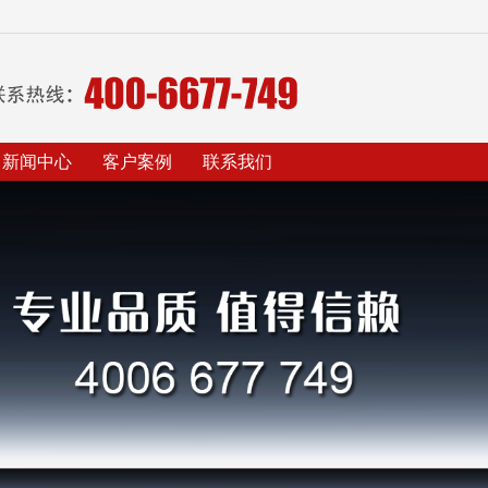
新闻中心
客户案例
联系我们