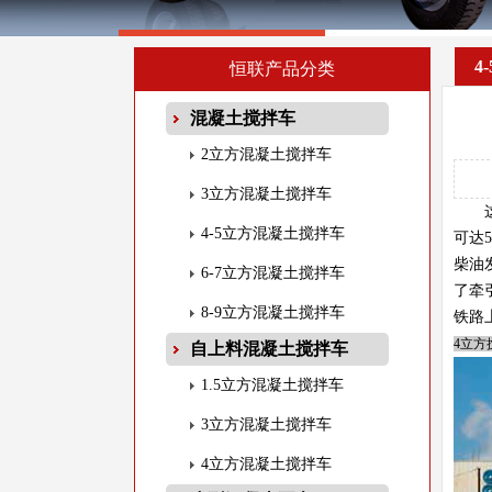
4
恒联产品分类
混凝土搅拌车
2立方混凝土搅拌车
3立方混凝土搅拌车
4-5立方混凝土搅拌车
可达
柴油
6-7立方混凝土搅拌车
了牵
8-9立方混凝土搅拌车
铁路
4立方
自上料混凝土搅拌车
1.5立方混凝土搅拌车
3立方混凝土搅拌车
4立方混凝土搅拌车