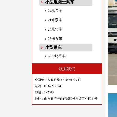
小型混凝土泵车
18米泵车
21米泵车
24米泵车
26米泵车
小型吊车
6-10吨吊车
联系我们
全国统一客服热线：400-66 77749
电话：0537-2777749
邮编：272000
地址：山东省济宁市任城区长沟镇工业园１号