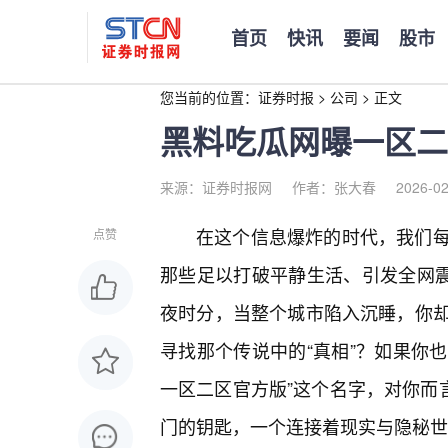
首页
快讯
要闻
股市
您当前的位置：
证券时报
>
公司
>
正文
黑料吃瓜网曝一区二
来源：证券时报网
作者：张大春
2026-02
在这个信息爆炸的时代，我们
点赞
那些足以打破平静生活、引发全网震
夜时分，当整个城市陷入沉睡，你
寻找那个传说中的“真相”？如果你也
一区二区官方版”这个名字，对你而
门的钥匙，一个连接着现实与隐秘世