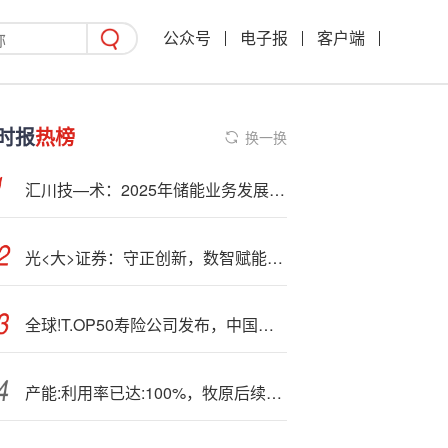
公众号
电子报
客户端
时报
热榜
换一换
汇川技—术：2025年储能业务发展符合预期 在欧洲、澳洲、亚非拉等地区取得重大突破
光<大>证券：守正创新，数智赋能——打造有温度的中国特色金融文化实践范本
全球!T.OP50寿险公司发布，中国人寿成全球最大寿险公司
产能:利用率已达:100%，牧原后续计划每年再投产1-2个新屠宰厂