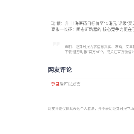
瑞;银：升上!海医药目标价至15港元 评级“买
泰永—长征：固态断路器的;核心竞争力更在
声明：证券时报力求信息真实、准确，文章
下载“证券时报”官方APP，或关注官方微
网友评论
登录
后可以发言
网友评论仅供其表达个人看法，并不表明证券时报立场