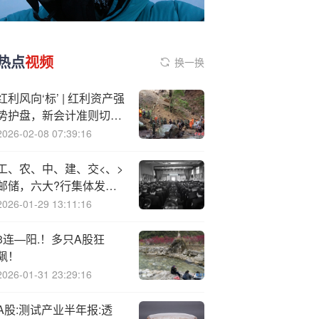
热点
视频
换一换
红利风向‘标’ | 红利资产强
势护盘，新会计准则切换
催生险资降波动需求
2026-02-08 07:39:16
工、农、中、建、交<、>
邮储，六大?行集体发布
重要公告→
2026-01-29 13:11:16
3连—阳.！多只A股狂
飙！
2026-01-31 23:29:16
A股:测试产业半年报:透