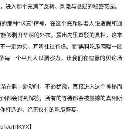
，进入那个充满了反转、刺激与悬疑的秘密花园。
的那种“求真”精神。在这个充斥📝着人设造假和通
方能够剥开华丽的外衣，露出内里斑驳的真相，这本
不一定为实，耳听往往有虚。而“黑料吃瓜网曝一区
赋予每一个平凡人以洞察力，让我们在喧嚣的舆论场
火苗在胸中跳动时，不必犹豫，直接进入这个神秘而
疑问都会得到解答，所有的等待都会被震撼的真相所
你打造的、绝无仅有的吃瓜盛宴。
bTJuTftKYX
】