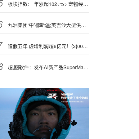
板块指数:一年涨超102<%> 宠物经济迎国产崛起、出海增长热点持续发酵
九洲集团‘中’标新疆;英吉沙大型供热项目配电设备采购
造假五年 虚增利润超6亿元！{3}00237!将被ST
超,图软件：发布AI新产品SuperMap AgentX Server