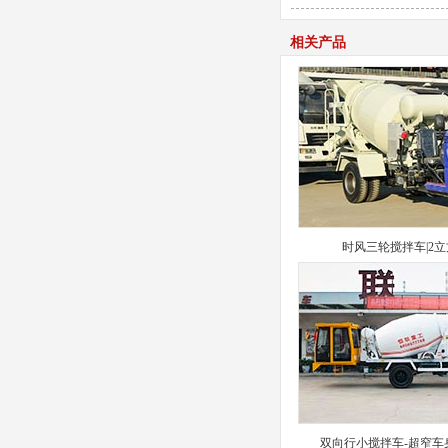
相关产品
时风三轮搅拌车|2
双向行小搅拌车-超窄车