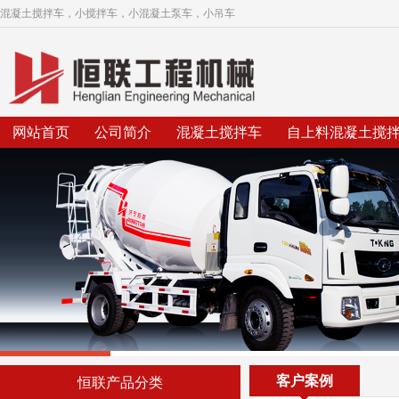
混凝土搅拌车，小搅拌车，小混凝土泵车，小吊车
网站首页
公司简介
混凝土搅拌车
自上料混凝土搅
客户案例
恒联产品分类