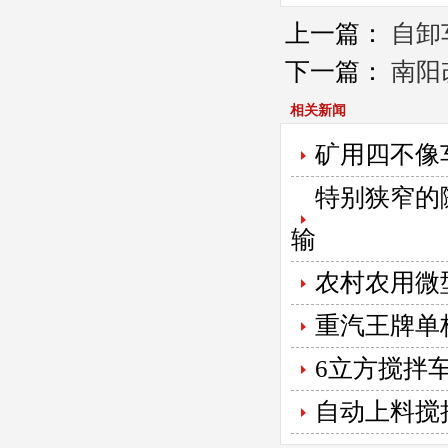
上一篇：
自卸
下一篇：
南阳
相关新闻
矿用四不像
特别狭窄的
输
农村农用微
重汽王牌单
6立方搅拌
自动上料搅